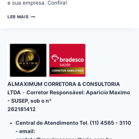
e sua empresa. Confira!
PLANO
LER MAIS
DE
SAÚDE
BRADESCO
EM
ABADIA
DE
GOIÁS:
CONSULTORIA
PREMIUM
ALMAXIMUM CORRETORA & CONSULTORIA
LTDA
-
Corretor Responsável: Aparicio Maximo
- SUSEP, sob o nº
262181412
Central de Atendimento Tel. (11) 4565 - 3110
- email: