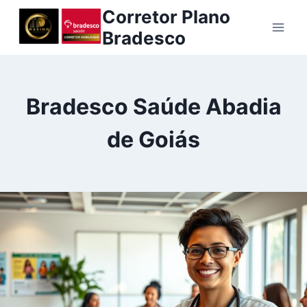
Pular
Corretor Plano
para
Bradesco
o
Conteúdo
Bradesco Saúde Abadia
de Goiás