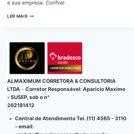
e sua empresa. Confira!
PLANO
LER MAIS
DE
SAÚDE
BRADESCO
EM
ABADIA
DE
GOIÁS:
CONSULTORIA
PREMIUM
ALMAXIMUM CORRETORA & CONSULTORIA
LTDA
-
Corretor Responsável: Aparicio Maximo
- SUSEP, sob o nº
262181412
Central de Atendimento Tel. (11) 4565 - 3110
- email: