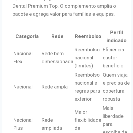
Dental Premium Top. O complemento amplia o
pacote e agrega valor para famílias e equipes.
Perfil
Categoria
Rede
Reembolso
indicado
Reembolso
Eficiência
Nacional
Rede bem
nacional
custo-
Flex
dimensionada
(limites)
benefício
Reembolso
Quem viaja
nacional e
e precisa de
Nacional
Rede ampla
regras para
cobertura
exterior
robusta
Mais
Maior
liberdade
Nacional
Rede
flexibilidade
para
Plus
ampliada
de
escolha de