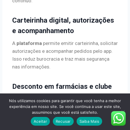
contínuo.
Carteirinha digital, autorizações
e acompanhamento
A
plataforma
permite emitir carteirinha, solicitar
autorizações e acompanhar pedidos pelo app.
Isso reduz burocracia e traz mais segurança
nas informações.
Desconto em farmácias e clube
de vantagens
Nós utilizamos cookies para garantir que você tenha a melhor
experiência em nosso site. Se você continua a usar este site,
Descontos em farmácias e benefícios do clube
assumimos que você está satisfeito.
ajudam a reduzir gasto recorrente com
Aceitar
Recusar
Saiba Mais
medicamentos. Para quem compra com