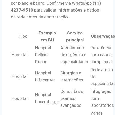
por plano e bairro. Confirme via WhatsApp
(11)
4237-9510
para validar informações e dados
da rede antes da contratação.
Exemplo
Serviço
Tipo
Observaçã
em BH
principal
Hospital
Atendimento
Referência
Hospital
Felício
de urgência e
para casos
Rocho
especialidades
complexos
Rede ampla
Hospital
Cirurgias e
Hospital
de
Lifecenter
internações
especialista
Consultas e
Integração
Hospital
Hospital
exames
com
Luxemburgo
avançados
laboratórios
Várias