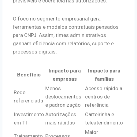
previsíveis e coerência nas autorizações.
O foco no segmento empresarial gera
ferramentas e modelos contratuais pensados
para CNPJ. Assim, times administrativos
ganham eficiência com relatórios, suporte e
processos digitais.
Impacto para
Impacto para
Benefício
empresas
famílias
Menos
Acesso rápido a
Rede
deslocamentos
centros de
referenciada
e padronização
referência
Investimento
Autorizações
Carteirinha e
em TI
mais rápidas
teleatendimento
Maior
Treinamento
Processos